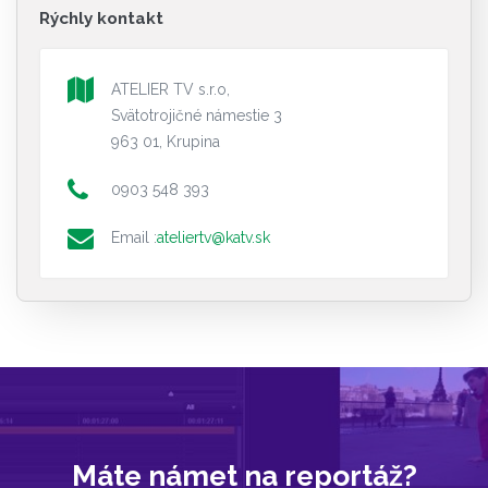
Rýchly kontakt
ATELIER TV s.r.o,
Svätotrojičné námestie 3
963 01, Krupina
0903 548 393
Email :
ateliertv@katv.sk
Máte námet na reportáž?