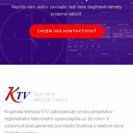
Napíšte nám, alebo zavolajte, radi Vaše zaujímavé námety
prídeme natočiť.
CHCEM VÁS KONTAKTOVAŤ
Krupinská televízia KTV zabezpečuje výroby príspevkov
regionálneho televízneho spravodajstva už 20 rokov. V
súčasnosti pracujeme tiež pre mesto Dudince a niektoré obce
blízkeho regiónu.