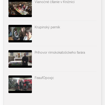
Vianočné čítanie v Knižnici
Krupinský perník
Príhovor rímskokatolíckeho farára
FeaufOpoxjc