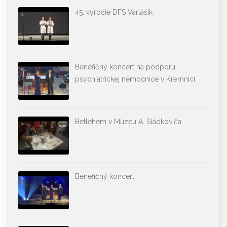
45. výročie DFS Vartášik
Benefičný koncert na podporu
psychiatrickej nemocnice v Kremnici
Betlehem v Múzeu A. Sládkoviča
Benefičný koncert