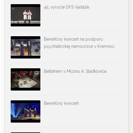
45. výročie DFS Vartášik
Benefičný koncert na podporu
psychiatrickej nemocnice v Kremnici
Betlehem v Múzeu A. Sládkoviča
Benefičný koncert