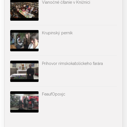
Vianočné čítanie v Knižnici
Krupinský perník
Príhovor rímskokatolíckeho farára
FeaufOpoxjc