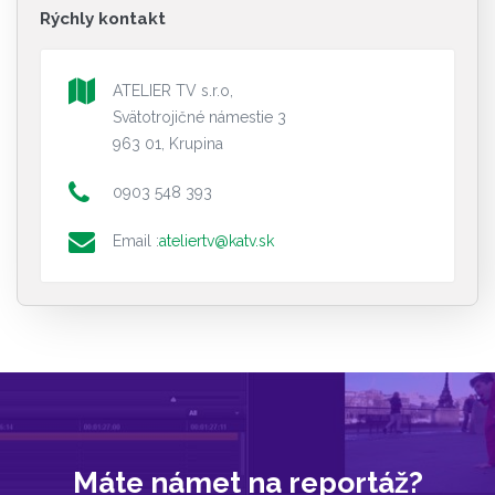
Rýchly kontakt
ATELIER TV s.r.o,
Svätotrojičné námestie 3
963 01, Krupina
0903 548 393
Email :
ateliertv@katv.sk
Máte námet na reportáž?