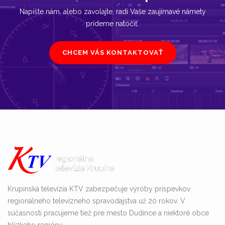
Napíšte nám, alebo zavolajte, radi Vaše zaujímavé námety
prídeme natočiť.
CHCEM VÁS KONTAKTOVAŤ
Krupinská televízia KTV zabezpečuje výroby príspevkov
regionálneho televízneho spravodajstva už 20 rokov. V
súčasnosti pracujeme tiež pre mesto Dudince a niektoré obce
blízkeho regiónu.