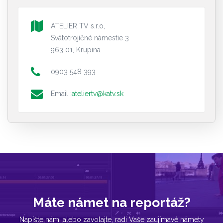
ATELIER TV s.r.o,
Svätotrojičné námestie 3
963 01, Krupina
0903 548 393
Email :
ateliertv@katv.sk
Máte námet na reportáž?
Napíšte nám, alebo zavolajte, radi Vaše zaujímavé námety