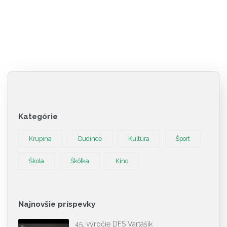
Kategórie
Krupina
Dudince
Kultúra
Šport
Škola
Škôlka
Kino
Najnovšie príspevky
45. výročie DFS Vartášik