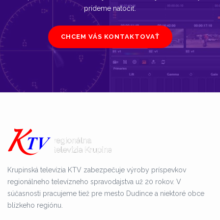
prídeme natočiť.
CHCEM VÁS KONTAKTOVAŤ
Krupinská televízia KTV zabezpečuje výroby príspevkov
regionálneho televízneho spravodajstva už 20 rokov. V
súčasnosti pracujeme tiež pre mesto Dudince a niektoré obce
blízkeho regiónu.