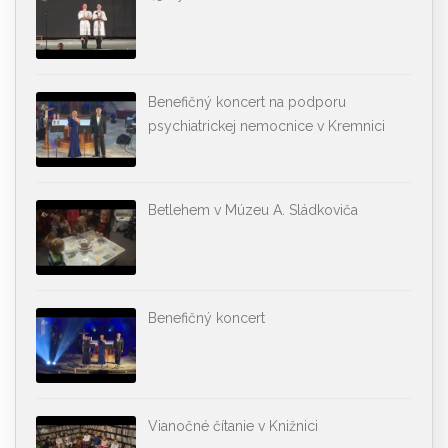
Benefičný koncert na podporu
psychiatrickej nemocnice v Kremnici
Betlehem v Múzeu A. Sládkoviča
Benefičný koncert
Vianočné čítanie v Knižnici