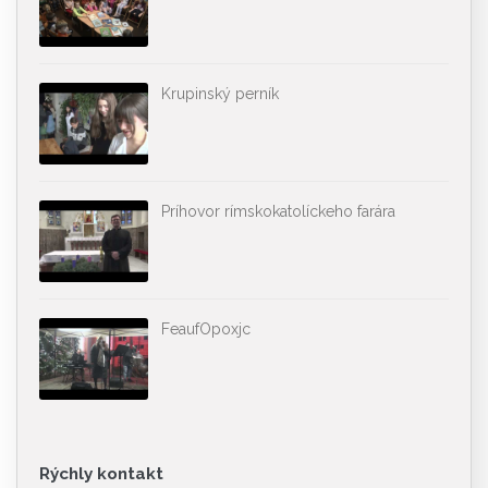
Krupinský perník
Príhovor rímskokatolíckeho farára
FeaufOpoxjc
Rýchly kontakt