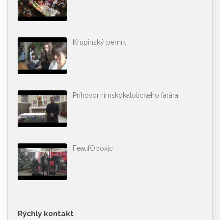
Krupinský perník
Príhovor rímskokatolíckeho farára
FeaufOpoxjc
Rýchly kontakt