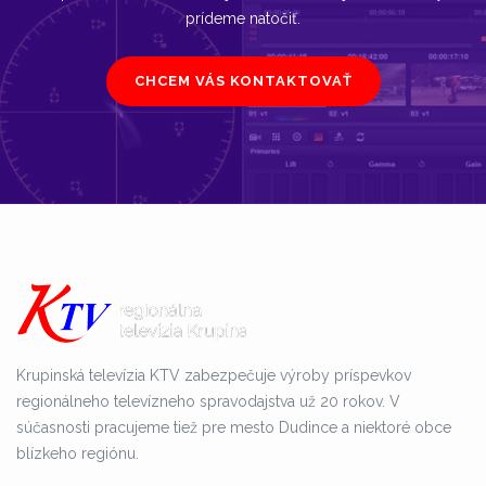
prídeme natočiť.
CHCEM VÁS KONTAKTOVAŤ
Krupinská televízia KTV zabezpečuje výroby príspevkov
regionálneho televízneho spravodajstva už 20 rokov. V
súčasnosti pracujeme tiež pre mesto Dudince a niektoré obce
blízkeho regiónu.