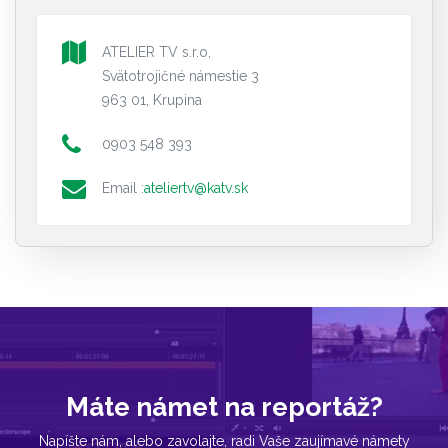
ATELIER TV s.r.o,
Svätotrojičné námestie 3
963 01, Krupina
0903 548 393
Email :
ateliertv@katv.sk
Máte námet na reportáž?
Napíšte nám, alebo zavolajte, radi Vaše zaujímavé námety