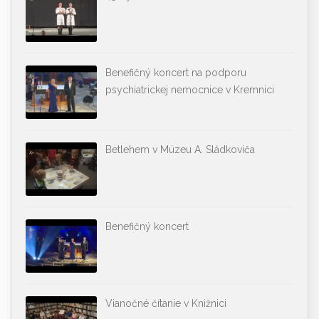
Benefičný koncert na podporu
psychiatrickej nemocnice v Kremnici
Betlehem v Múzeu A. Sládkoviča
Benefičný koncert
Vianočné čítanie v Knižnici