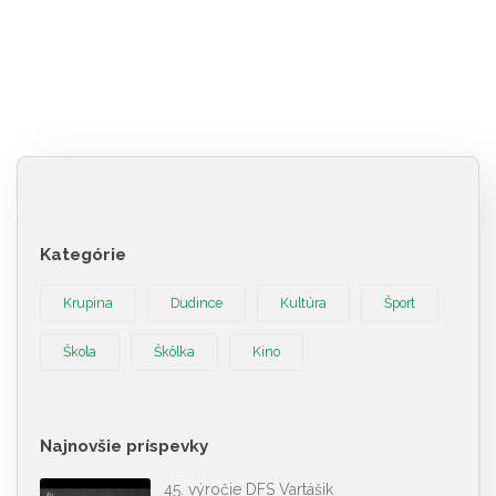
Kategórie
Krupina
Dudince
Kultúra
Šport
Škola
Škôlka
Kino
Najnovšie príspevky
45. výročie DFS Vartášik