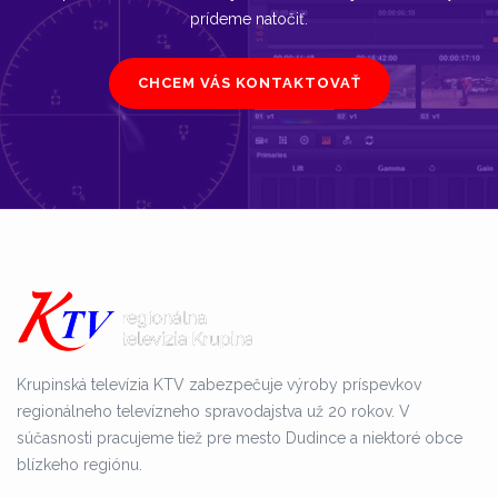
prídeme natočiť.
CHCEM VÁS KONTAKTOVAŤ
Krupinská televízia KTV zabezpečuje výroby príspevkov
regionálneho televízneho spravodajstva už 20 rokov. V
súčasnosti pracujeme tiež pre mesto Dudince a niektoré obce
blízkeho regiónu.