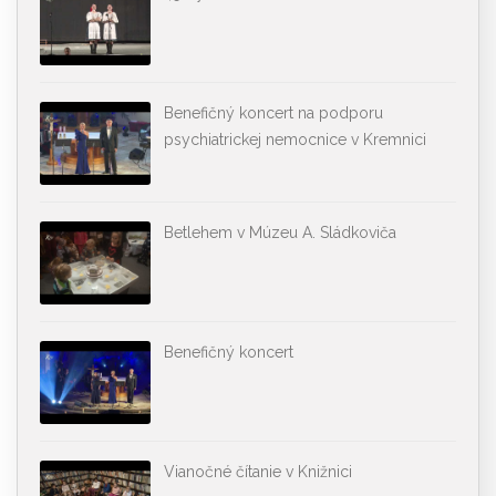
Benefičný koncert na podporu
psychiatrickej nemocnice v Kremnici
Betlehem v Múzeu A. Sládkoviča
Benefičný koncert
Vianočné čítanie v Knižnici