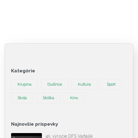
Kategórie
Krupina
Dudince
Kultúra
Šport
Škola
Škôlka
Kino
Najnovšie príspevky
45. výročie DFS Vartášik