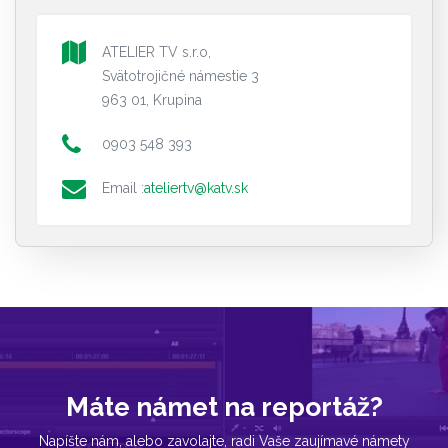
ATELIER TV s.r.o,
Svätotrojičné námestie 3
963 01, Krupina
0903 548 393
Email :
ateliertv@katv.sk
Máte námet na reportáž?
Napíšte nám, alebo zavolajte, radi Vaše zaujímavé námety