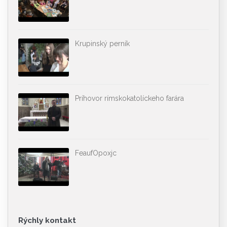
Krupinský perník
Príhovor rímskokatolíckeho farára
FeaufOpoxjc
Rýchly kontakt