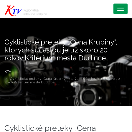
Menu
Cyklistické preteky „Cena Krupiny“,
ktorých súčasťou je už skoro 20
rokov Kritérium mesta Dudince
KTV
Cyklistické preteky „Cena Krupiny“, ktorých súčasťou je už skoro 20
rokov Kritérium mesta Dudince
Cyklistické preteky „Cena