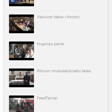
Vianočné čítanie v Knižnici
Krupinský perník
Príhovor rímskokatolíckeho farára
FeaufOpoxjc