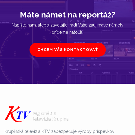
Máte námet na reportáž?
Napíšte nám, alebo zavolajte, radi Vaše zaujímavé námety
prídeme natočiť.
CHCEM VÁS KONTAKTOVAŤ
Krupinská televízia KTV zabezpečuje výroby príspevkov