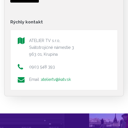
Rýchly kontakt
ATELIER TV s.r.o,
Svätotrojičné námestie 3
963 01, Krupina
0903 548 393
Email :
ateliertv@katv.sk