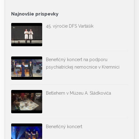
Najnovšie príspevky
45. výročie DFS Vartášik
Benefičný koncert na podporu
psychiatrickej nemocnice v Kremnici
Betlehem v Múzeu A. Sládkoviča
Benefičný koncert