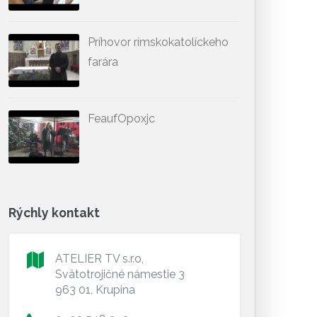
Príhovor rímskokatolíckeho
farára
FeaufOpoxjc
Rýchly kontakt
ATELIER TV s.r.o,
Svätotrojičné námestie 3
963 01, Krupina