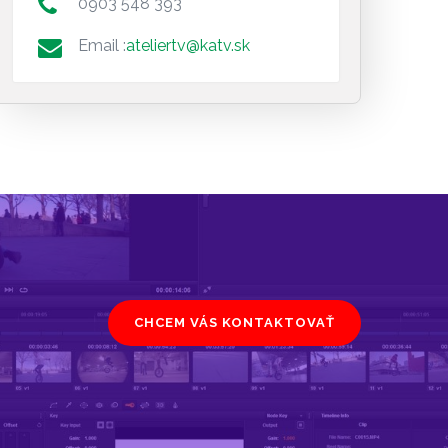
0903 548 393
Email :
ateliertv@katv.sk
CHCEM VÁS KONTAKTOVAŤ