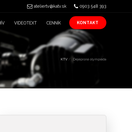
ateliertv@katv.sk
0903 548 393
KONTAKT
ÍV
VIDEOTEXT
CENNÍK
KTV
Dejepisná olympiáda