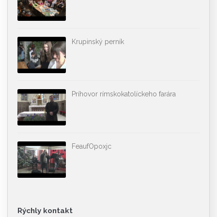
Krupinský perník
Príhovor rímskokatolíckeho farára
FeaufOpoxjc
Rýchly kontakt