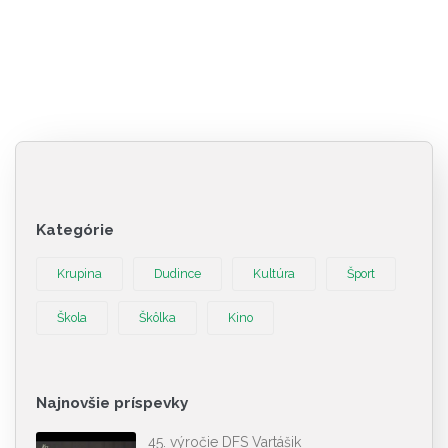
Kategórie
Krupina
Dudince
Kultúra
Šport
Škola
Škôlka
Kino
Najnovšie príspevky
45. výročie DFS Vartášik