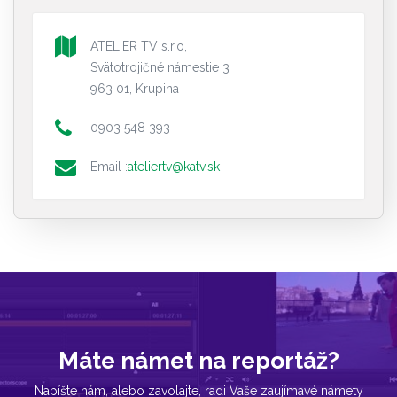
ATELIER TV s.r.o,
Svätotrojičné námestie 3
963 01, Krupina
0903 548 393
Email :
ateliertv@katv.sk
Máte námet na reportáž?
Napíšte nám, alebo zavolajte, radi Vaše zaujímavé námety