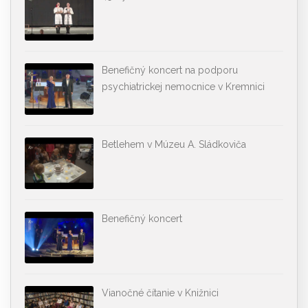
Benefičný koncert na podporu
psychiatrickej nemocnice v Kremnici
Betlehem v Múzeu A. Sládkoviča
Benefičný koncert
Vianočné čítanie v Knižnici