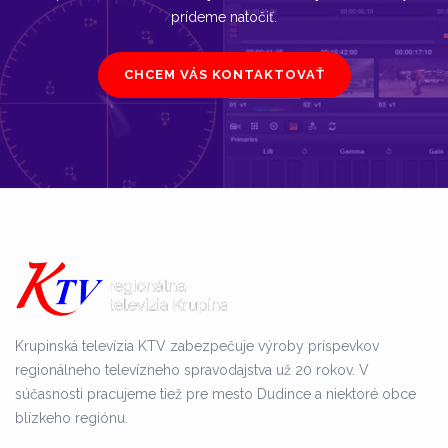
prídeme natočiť.
CHCEM VÁS KONTAKTOVAŤ
Krupinská televízia KTV zabezpečuje výroby príspevkov
regionálneho televízneho spravodajstva už 20 rokov. V
súčasnosti pracujeme tiež pre mesto Dudince a niektoré obce
blízkeho regiónu.