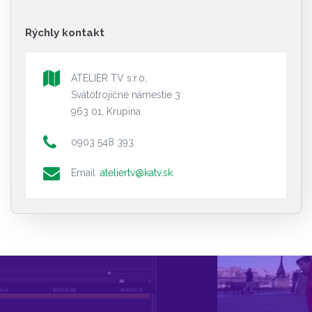
Rýchly kontakt
ATELIER TV s.r.o,
Svätotrojičné námestie 3
963 01, Krupina
0903 548 393
Email :
ateliertv@katv.sk