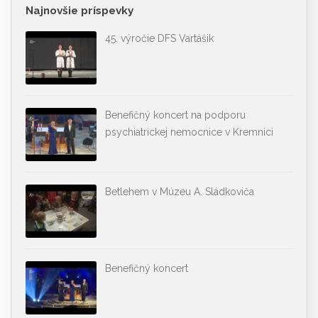
Najnovšie príspevky
45. výročie DFS Vartášik
Benefičný koncert na podporu
psychiatrickej nemocnice v Kremnici
Betlehem v Múzeu A. Sládkoviča
Benefičný koncert