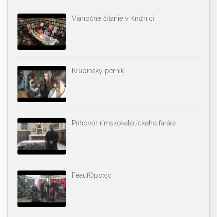
Vianočné čítanie v Knižnici
Krupinský perník
Príhovor rímskokatolíckeho farára
FeaufOpoxjc