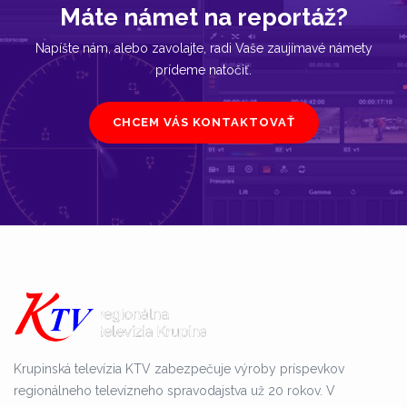
Máte námet na reportáž?
Napíšte nám, alebo zavolajte, radi Vaše zaujímavé námety
prídeme natočiť.
CHCEM VÁS KONTAKTOVAŤ
Krupinská televízia KTV zabezpečuje výroby príspevkov
regionálneho televízneho spravodajstva už 20 rokov. V