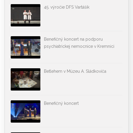
45. výročie DFS Vartášik
Benefičný koncert na podporu
psychiatrickej nemocnice v Kremnici
Betlehem v Múzeu A. Sládkoviča
Benefičný koncert