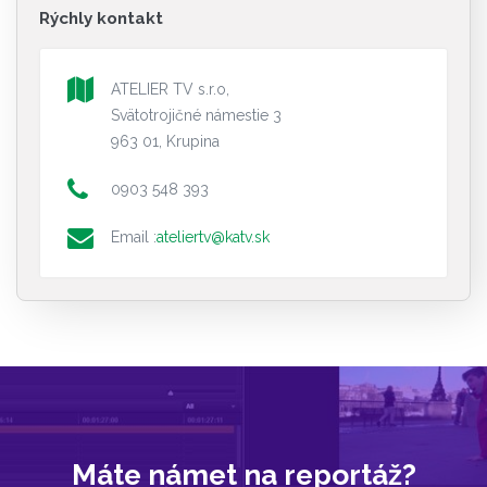
Rýchly kontakt
ATELIER TV s.r.o,
Svätotrojičné námestie 3
963 01, Krupina
0903 548 393
Email :
ateliertv@katv.sk
Máte námet na reportáž?