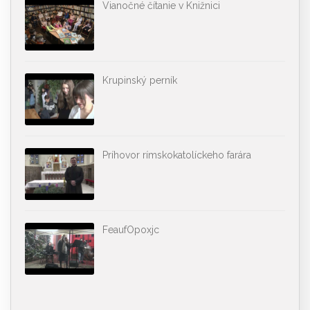
Vianočné čítanie v Knižnici
Krupinský perník
Príhovor rímskokatolíckeho farára
FeaufOpoxjc