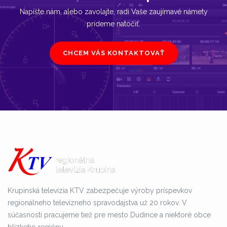
Napíšte nám, alebo zavolajte, radi Vaše zaujímavé námety
prídeme natočiť.
CHCEM VÁS KONTAKTOVAŤ
Krupinská televízia KTV zabezpečuje výroby príspevkov
regionálneho televízneho spravodajstva už 20 rokov. V
súčasnosti pracujeme tiež pre mesto Dudince a niektoré obce
blízkeho regiónu.