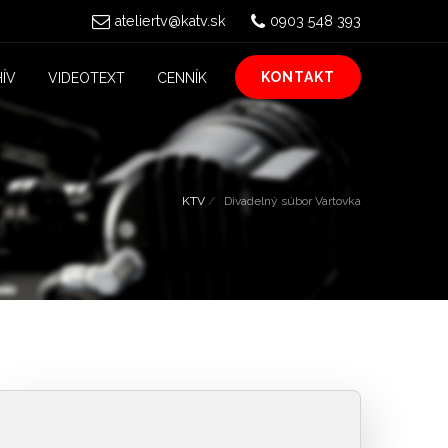
ateliertv@katv.sk
0903 548 393
KONTAKT
ÍV
VIDEOTEXT
CENNÍK
KTV
Divadelný súbor Vartovka