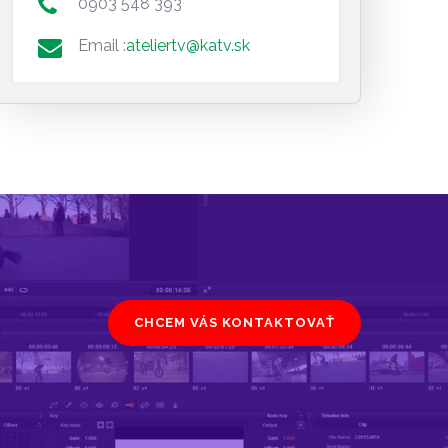
0903 548 393
Email :
ateliertv@katv.sk
CHCEM VÁS KONTAKTOVAŤ