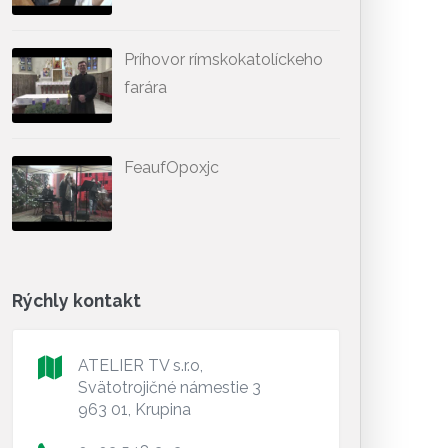
Príhovor rímskokatolíckeho
farára
FeaufOpoxjc
Rýchly kontakt
ATELIER TV s.r.o,
Svätotrojičné námestie 3
963 01, Krupina