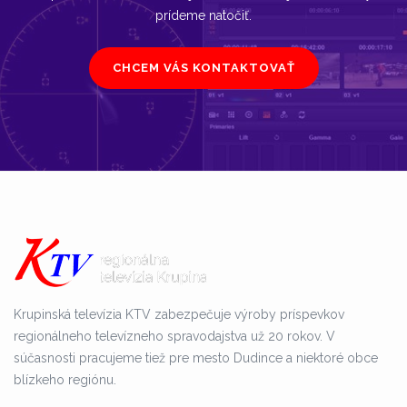
prídeme natočiť.
CHCEM VÁS KONTAKTOVAŤ
Krupinská televízia KTV zabezpečuje výroby príspevkov
regionálneho televízneho spravodajstva už 20 rokov. V
súčasnosti pracujeme tiež pre mesto Dudince a niektoré obce
blízkeho regiónu.