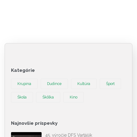
Kategórie
Krupina
Dudince
Kultúra
Šport
Škola
Škôlka
Kino
Najnovšie príspevky
45. výročie DFS Vartášik