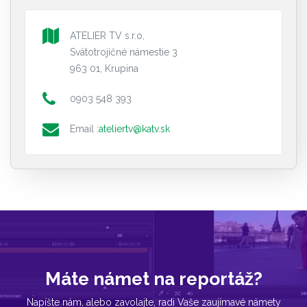
ATELIER TV s.r.o,
Svätotrojičné námestie 3
963 01, Krupina
0903 548 393
Email :
ateliertv@katv.sk
Máte námet na reportáž?
Napíšte nám, alebo zavolajte, radi Vaše zaujímavé námety