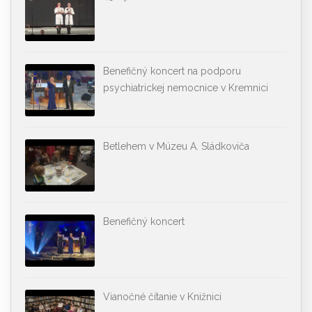
Benefičný koncert na podporu
psychiatrickej nemocnice v Kremnici
Betlehem v Múzeu A. Sládkoviča
Benefičný koncert
Vianočné čítanie v Knižnici