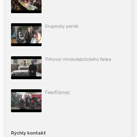
Krupinský perník
Príhovor rímskokatolíckeho farára
FeaufOpoxjc
Rýchly kontakt