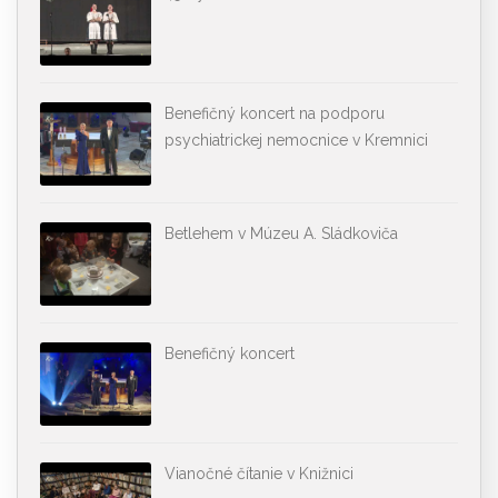
Benefičný koncert na podporu
psychiatrickej nemocnice v Kremnici
Betlehem v Múzeu A. Sládkoviča
Benefičný koncert
Vianočné čítanie v Knižnici