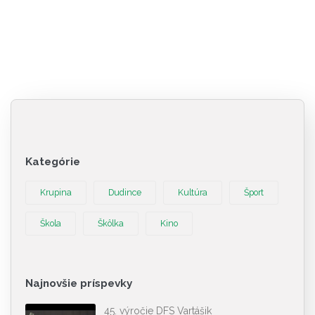
Kategórie
Krupina
Dudince
Kultúra
Šport
Škola
Škôlka
Kino
Najnovšie príspevky
45. výročie DFS Vartášik