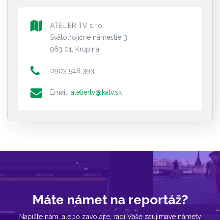
ATELIER TV s.r.o,
Svätotrojičné námestie 3
963 01, Krupina
0903 548 393
Email :
ateliertv@katv.sk
Máte námet na reportáž?
Napíšte nám, alebo zavolajte, radi Vaše zaujímavé námety