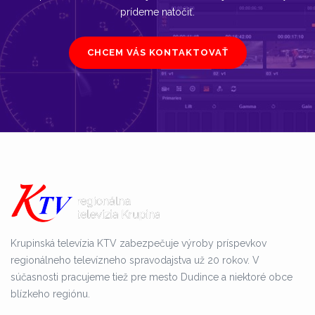
prídeme natočiť.
CHCEM VÁS KONTAKTOVAŤ
Krupinská televízia KTV zabezpečuje výroby príspevkov
regionálneho televízneho spravodajstva už 20 rokov. V
súčasnosti pracujeme tiež pre mesto Dudince a niektoré obce
blízkeho regiónu.