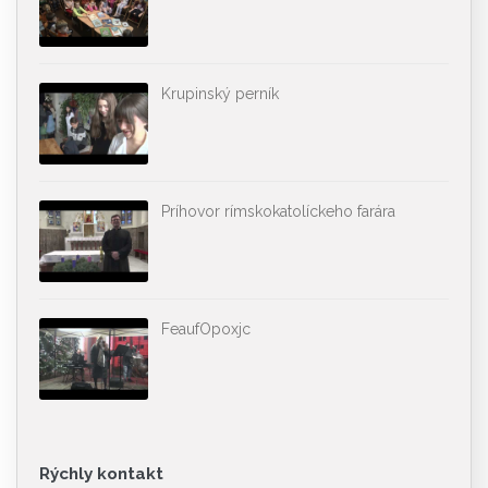
Krupinský perník
Príhovor rímskokatolíckeho farára
FeaufOpoxjc
Rýchly kontakt