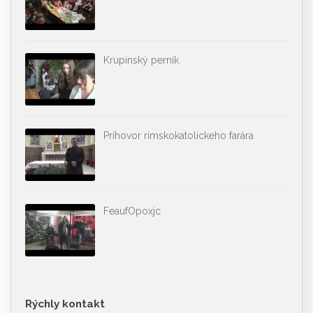
Krupinský perník
Príhovor rímskokatolíckeho farára
FeaufOpoxjc
Rýchly kontakt