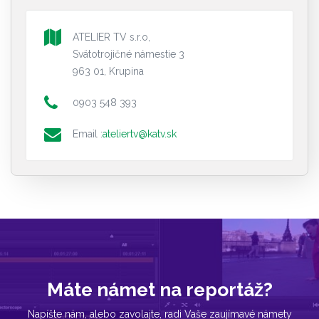
ATELIER TV s.r.o,
Svätotrojičné námestie 3
963 01, Krupina
0903 548 393
Email :
ateliertv@katv.sk
Máte námet na reportáž?
Napíšte nám, alebo zavolajte, radi Vaše zaujímavé námety