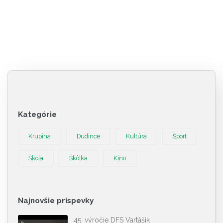
Kategórie
Krupina
Dudince
Kultúra
Šport
Škola
Škôlka
Kino
Najnovšie príspevky
45. výročie DFS Vartášik