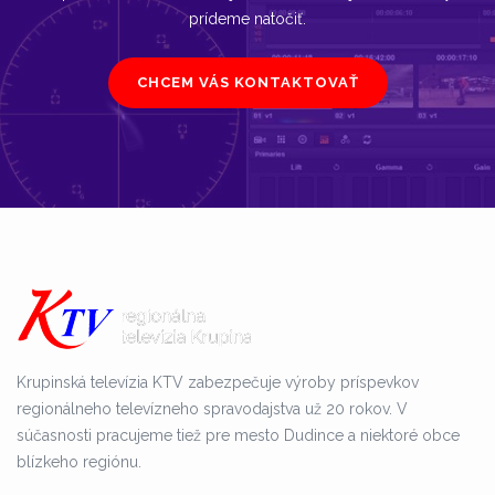
prídeme natočiť.
CHCEM VÁS KONTAKTOVAŤ
Krupinská televízia KTV zabezpečuje výroby príspevkov
regionálneho televízneho spravodajstva už 20 rokov. V
súčasnosti pracujeme tiež pre mesto Dudince a niektoré obce
blízkeho regiónu.