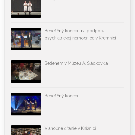
Benefičný koncert na podporu
psychiatrickej nemocnice v Kremnici
Betlehem v Múzeu A. Sládkoviča
Benefičný koncert
Vianočné čítanie v Knižnici