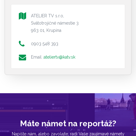
ATELIER TV s.r.o,
Svätotrojičné námestie 3
963 01, Krupina
0903 548 393
Email :
ateliertv@katv.sk
Máte námet na reportáž?
Napíšte nám, alebo zavolajte, radi Vaše zaujímavé námety