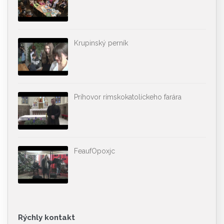
Krupinský perník
Príhovor rímskokatolíckeho farára
FeaufOpoxjc
Rýchly kontakt