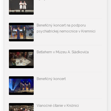
Benefičný koncert na podporu
psychiatrickej nemocnice v Kremnici
Betlehem v Múzeu A. Sládkoviča
Benefičný koncert
Vianočné čítanie v Knižnici