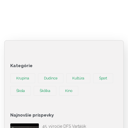
Kategórie
Krupina
Dudince
Kultúra
Šport
Škola
Škôlka
Kino
Najnovšie príspevky
45. výročie DFS Vartášik