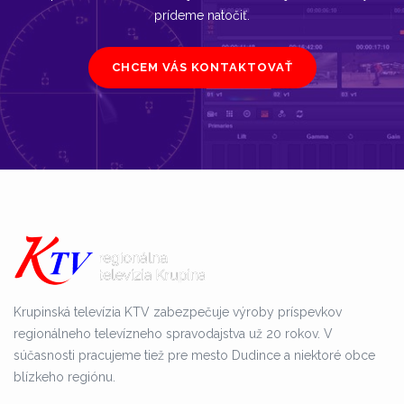
prídeme natočiť.
CHCEM VÁS KONTAKTOVAŤ
Krupinská televízia KTV zabezpečuje výroby príspevkov
regionálneho televízneho spravodajstva už 20 rokov. V
súčasnosti pracujeme tiež pre mesto Dudince a niektoré obce
blízkeho regiónu.