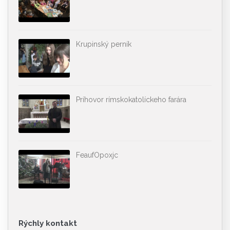
Krupinský perník
Príhovor rímskokatolíckeho farára
FeaufOpoxjc
Rýchly kontakt