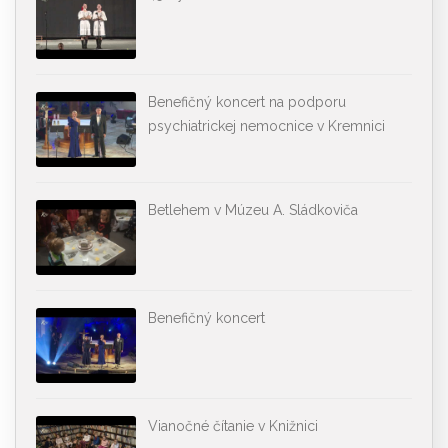
Benefičný koncert na podporu
psychiatrickej nemocnice v Kremnici
Betlehem v Múzeu A. Sládkoviča
Benefičný koncert
Vianočné čítanie v Knižnici