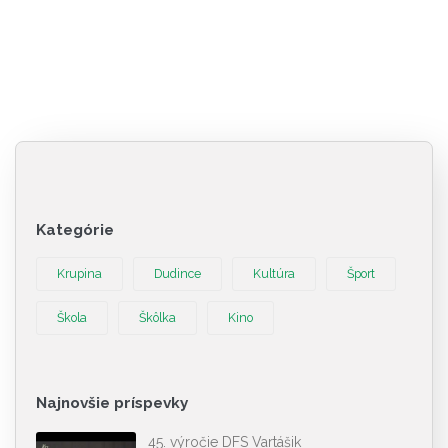
Kategórie
Krupina
Dudince
Kultúra
Šport
Škola
Škôlka
Kino
Najnovšie príspevky
45. výročie DFS Vartášik