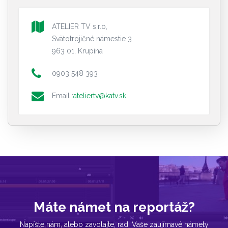
ATELIER TV s.r.o,
Svätotrojičné námestie 3
963 01, Krupina
0903 548 393
Email :
ateliertv@katv.sk
Máte námet na reportáž?
Napíšte nám, alebo zavolajte, radi Vaše zaujímavé námety