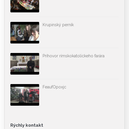
Krupinský perník
Príhovor rímskokatolíckeho farára
FeaufOpoxjc
Rýchly kontakt