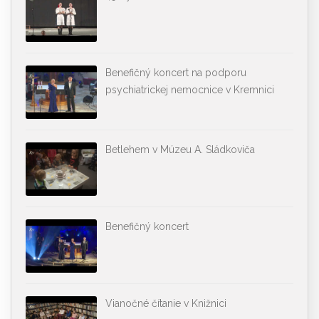
Benefičný koncert na podporu
psychiatrickej nemocnice v Kremnici
Betlehem v Múzeu A. Sládkoviča
Benefičný koncert
Vianočné čítanie v Knižnici