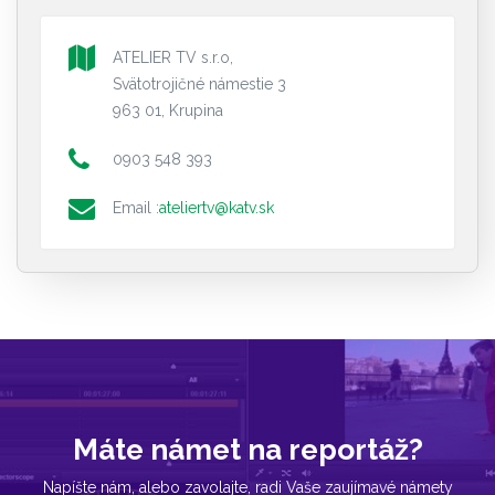
ATELIER TV s.r.o,
Svätotrojičné námestie 3
963 01, Krupina
0903 548 393
Email :
ateliertv@katv.sk
Máte námet na reportáž?
Napíšte nám, alebo zavolajte, radi Vaše zaujímavé námety