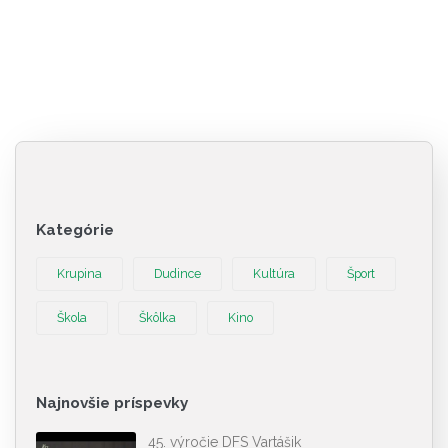
Kategórie
Krupina
Dudince
Kultúra
Šport
Škola
Škôlka
Kino
Najnovšie príspevky
45. výročie DFS Vartášik