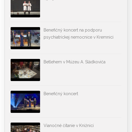
Benefičný koncert na podporu
psychiatrickej nemocnice v Kremnici
Betlehem v Múzeu A. Sládkoviča
Benefičný koncert
Vianočné čítanie v Knižnici