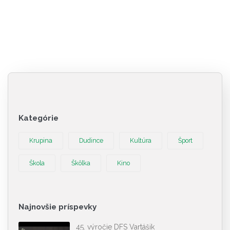
Kategórie
Krupina
Dudince
Kultúra
Šport
Škola
Škôlka
Kino
Najnovšie príspevky
45. výročie DFS Vartášik