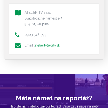
ATELIER TV s.r.o,
Svätotrojičné námestie 3
963 01, Krupina
0903 548 393
Email :
ateliertv@katv.sk
Máte námet na reportáž?
Napíšte nám, alebo zavolajte, radi Vaše zaujímavé námety