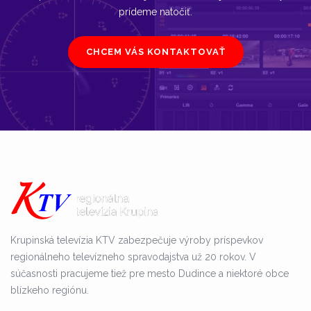
prídeme natočiť.
CHCEM VÁS KONTAKTOVAŤ
Krupinská televízia KTV zabezpečuje výroby príspevkov
regionálneho televízneho spravodajstva už 20 rokov. V
súčasnosti pracujeme tiež pre mesto Dudince a niektoré obce
blízkeho regiónu.