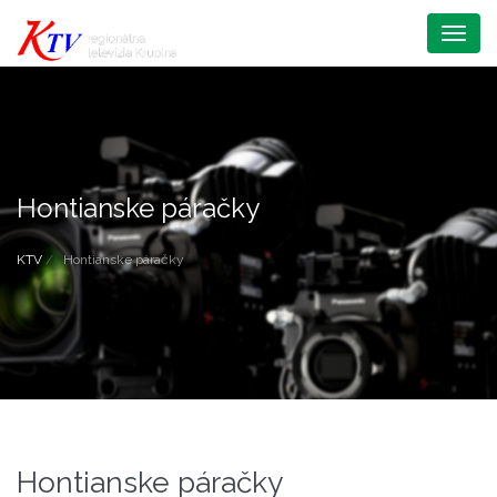
Menu
Hontianske páračky
KTV
Hontianske páračky
Hontianske páračky