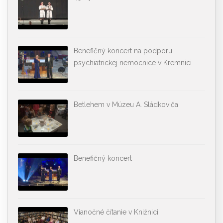
Benefičný koncert na podporu
psychiatrickej nemocnice v Kremnici
Betlehem v Múzeu A. Sládkoviča
Benefičný koncert
Vianočné čítanie v Knižnici