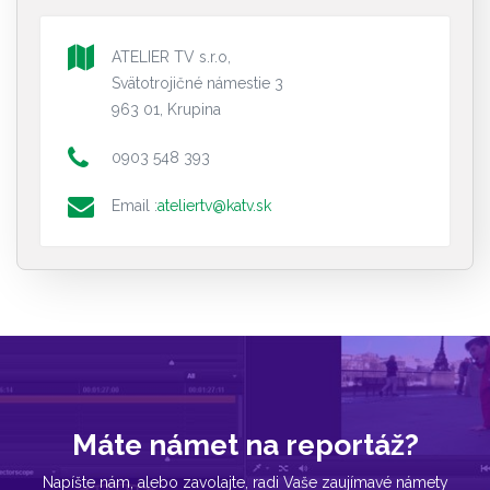
ATELIER TV s.r.o,
Svätotrojičné námestie 3
963 01, Krupina
0903 548 393
Email :
ateliertv@katv.sk
Máte námet na reportáž?
Napíšte nám, alebo zavolajte, radi Vaše zaujímavé námety