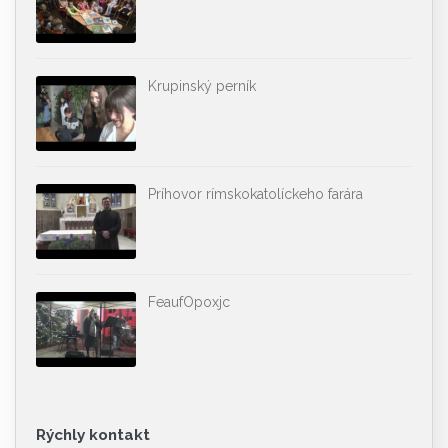
Krupinský perník
Príhovor rímskokatolíckeho farára
FeaufOpoxjc
Rýchly kontakt