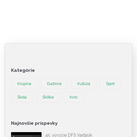
Kategórie
Krupina
Dudince
Kultúra
Šport
Škola
Škôlka
Kino
Najnovšie príspevky
45. výročie DFS Vartášik