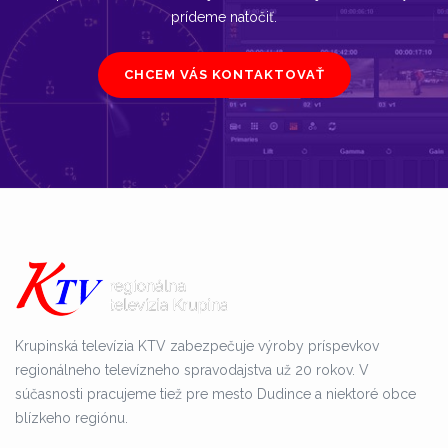
prídeme natočiť.
CHCEM VÁS KONTAKTOVAŤ
Krupinská televízia KTV zabezpečuje výroby príspevkov
regionálneho televízneho spravodajstva už 20 rokov. V
súčasnosti pracujeme tiež pre mesto Dudince a niektoré obce
blízkeho regiónu.