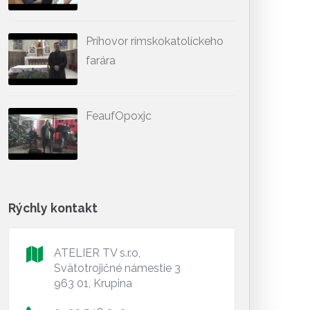
Príhovor rímskokatolíckeho
farára
FeaufOpoxjc
Rýchly kontakt
ATELIER TV s.r.o,
Svätotrojičné námestie 3
963 01, Krupina