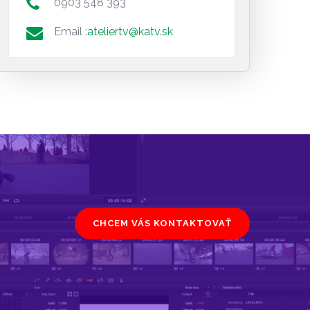
0903 548 393
Email :
ateliertv@katv.sk
CHCEM VÁS KONTAKTOVAŤ