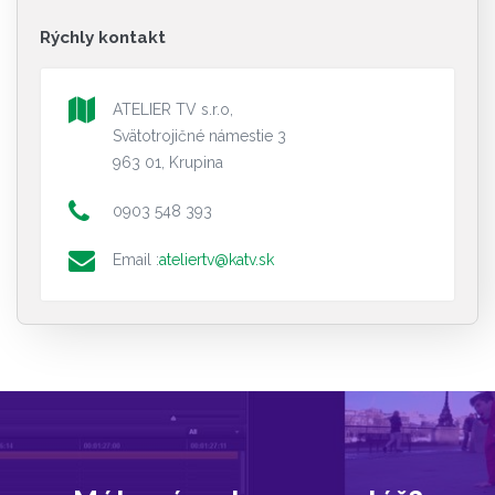
Rýchly kontakt
ATELIER TV s.r.o,
Svätotrojičné námestie 3
963 01, Krupina
0903 548 393
Email :
ateliertv@katv.sk