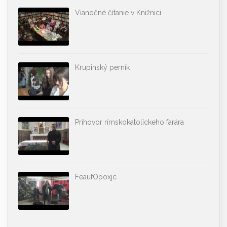
Vianočné čítanie v Knižnici
Krupinský perník
Príhovor rímskokatolíckeho farára
FeaufOpoxjc