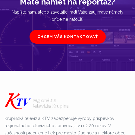
Máte námet na reportáž?
Napíšte nám, alebo zavolajte, radi Vaše zaujímavé námety
prídeme natočiť.
CHCEM VÁS KONTAKTOVAŤ
Krupinská televízia KTV zabezpečuje výroby príspevkov
regionálneho televízneho spravodajstva už 20 rokov. V
súčasnosti pracujeme tiež pre mesto Dudince a niektoré obce