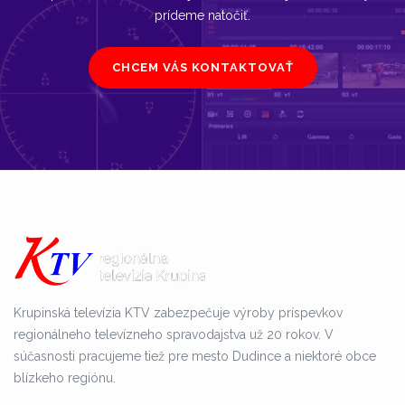
prídeme natočiť.
CHCEM VÁS KONTAKTOVAŤ
Krupinská televízia KTV zabezpečuje výroby príspevkov
regionálneho televízneho spravodajstva už 20 rokov. V
súčasnosti pracujeme tiež pre mesto Dudince a niektoré obce
blízkeho regiónu.