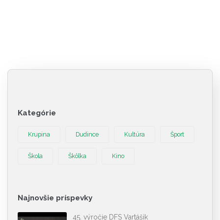
Kategórie
Krupina
Dudince
Kultúra
Šport
Škola
Škôlka
Kino
Najnovšie príspevky
45. výročie DFS Vartášik