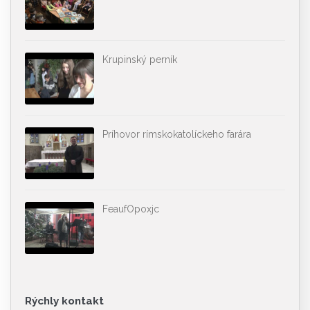
Krupinský perník
Príhovor rímskokatolíckeho farára
FeaufOpoxjc
Rýchly kontakt