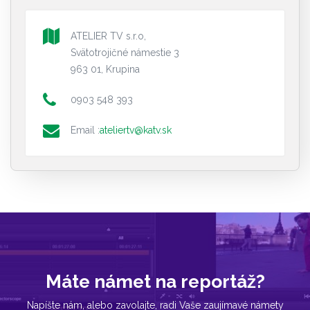
ATELIER TV s.r.o,
Svätotrojičné námestie 3
963 01, Krupina
0903 548 393
Email :
ateliertv@katv.sk
Máte námet na reportáž?
Napíšte nám, alebo zavolajte, radi Vaše zaujímavé námety