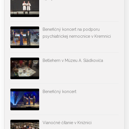
Benefičný koncert na podporu
psychiatrickej nemocnice v Kremnici
Betlehem v Múzeu A. Sládkoviča
Benefičný koncert
Vianočné čítanie v Knižnici