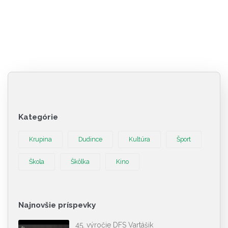
Kategórie
Krupina
Dudince
Kultúra
Šport
Škola
Škôlka
Kino
Najnovšie príspevky
45. výročie DFS Vartášik