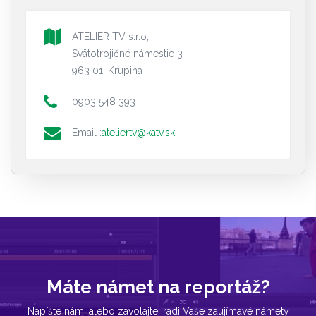
ATELIER TV s.r.o,
Svätotrojičné námestie 3
963 01, Krupina
0903 548 393
Email :
ateliertv@katv.sk
Máte námet na reportáž?
Napíšte nám, alebo zavolajte, radi Vaše zaujímavé námety