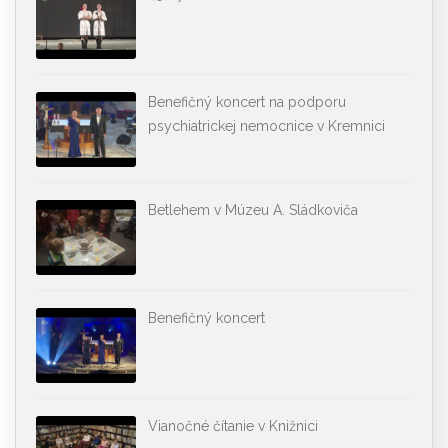
Benefičný koncert na podporu
psychiatrickej nemocnice v Kremnici
Betlehem v Múzeu A. Sládkoviča
Benefičný koncert
Vianočné čítanie v Knižnici