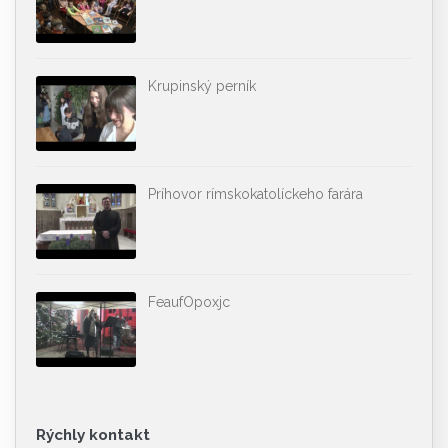
Krupinský perník
Príhovor rímskokatolíckeho farára
FeaufOpoxjc
Rýchly kontakt