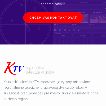
prídeme natočiť.
CHCEM VÁS KONTAKTOVAŤ
Krupinská televízia KTV zabezpečuje výroby príspevkov
regionálneho televízneho spravodajstva už 20 rokov. V
súčasnosti pracujeme tiež pre mesto Dudince a niektoré obce
blízkeho regiónu.