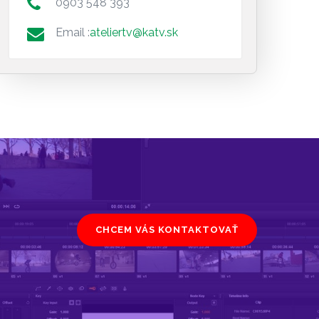
0903 548 393
Email :
ateliertv@katv.sk
CHCEM VÁS KONTAKTOVAŤ