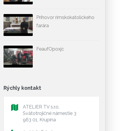
Príhovor rímskokatolíckeho
farára
FeaufOpoxjc
Rýchly kontakt
ATELIER TV s.r.o,
Svätotrojičné námestie 3
963 01, Krupina