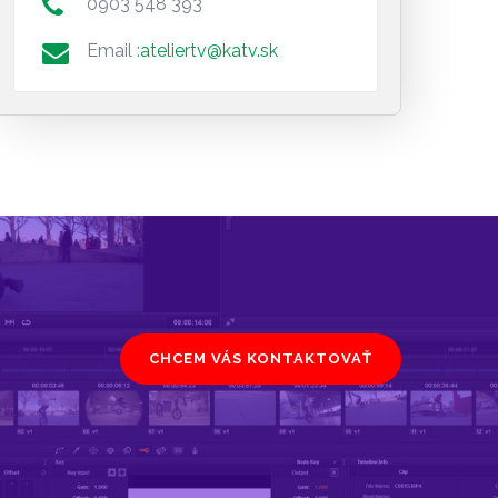
0903 548 393
Email :
ateliertv@katv.sk
CHCEM VÁS KONTAKTOVAŤ