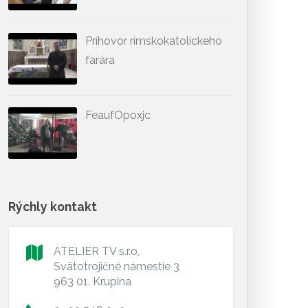
Príhovor rímskokatolíckeho
farára
FeaufOpoxjc
Rýchly kontakt
ATELIER TV s.r.o,
Svätotrojičné námestie 3
963 01, Krupina