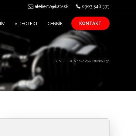
ateliertv@katv.sk
0903 548 393
KONTAKT
ÍV
VIDEOTEXT
CENNÍK
KTV
Krupinská cyklistická liga