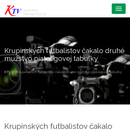
Menu
Krupinských futbalistov čakalo druhé
mužstvo piatoligovej tabuľky
KTV
Krupinských futbalistov čakalo druhé mužstvo piatoligovej tabuľky
Krupinských futbalistov čakalo