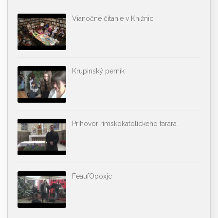
Vianočné čítanie v Knižnici
Krupinský perník
Príhovor rímskokatolíckeho farára
FeaufOpoxjc