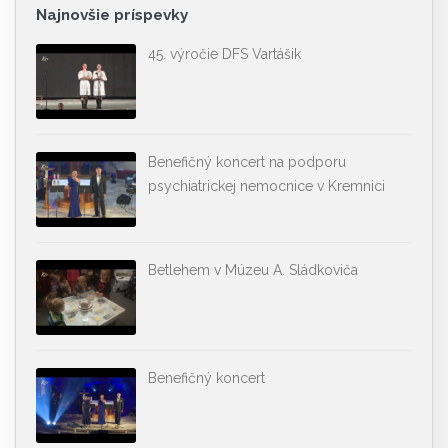
Najnovšie príspevky
45. výročie DFS Vartášik
Benefičný koncert na podporu
psychiatrickej nemocnice v Kremnici
Betlehem v Múzeu A. Sládkoviča
Benefičný koncert