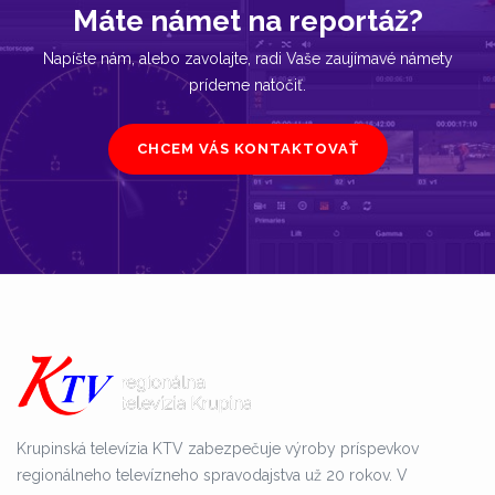
Máte námet na reportáž?
Napíšte nám, alebo zavolajte, radi Vaše zaujímavé námety
prídeme natočiť.
CHCEM VÁS KONTAKTOVAŤ
Krupinská televízia KTV zabezpečuje výroby príspevkov
regionálneho televízneho spravodajstva už 20 rokov. V