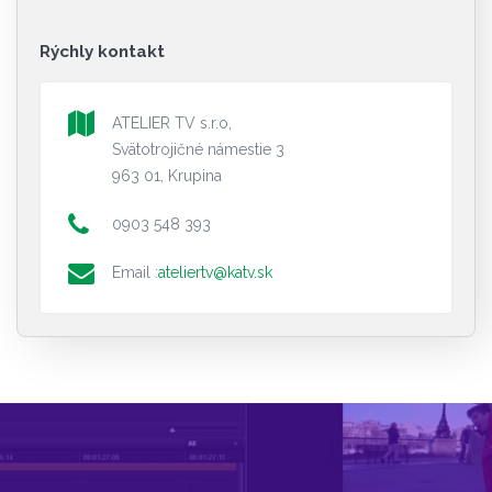
Rýchly kontakt
ATELIER TV s.r.o,
Svätotrojičné námestie 3
963 01, Krupina
0903 548 393
Email :
ateliertv@katv.sk