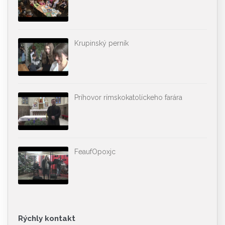
Krupinský perník
Príhovor rímskokatolíckeho farára
FeaufOpoxjc
Rýchly kontakt