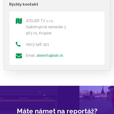
Rýchly kontakt
ATELIER TV s.r.o,
Svätotrojičné námestie 3
963 01, Krupina
0903 548 393
Email :
ateliertv@katv.sk
Máte námet na reportáž?