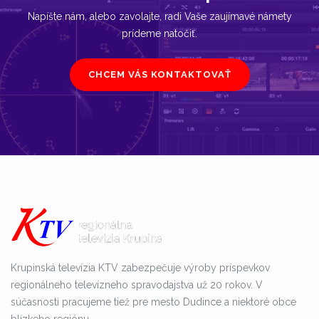
Napíšte nám, alebo zavolajte, radi Vaše zaujímavé námety
prídeme natočiť.
CHCEM VÁS KONTAKTOVAŤ
Krupinská televízia KTV zabezpečuje výroby príspevkov
regionálneho televízneho spravodajstva už 20 rokov. V
súčasnosti pracujeme tiež pre mesto Dudince a niektoré obce
blízkeho regiónu.