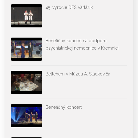
45. výročie DFS Vartášik
Benefičný koncert na podporu
psychiatrickej nemocnice v Kremnici
Betlehem v Múzeu A. Sládkoviča
Benefičný koncert