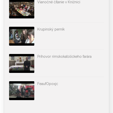
Vianočné čítanie v Knižnici
Krupinský perník
Príhovor rímskokatolíckeho farára
FeaufOpoxjc