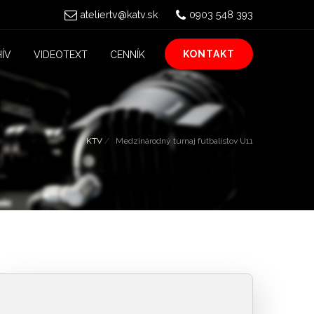
ateliertv@katv.sk
0903 548 393
KONTAKT
ÍV
VIDEOTEXT
CENNÍK
KTV
Medzinárodný turnaj futbalistov U11