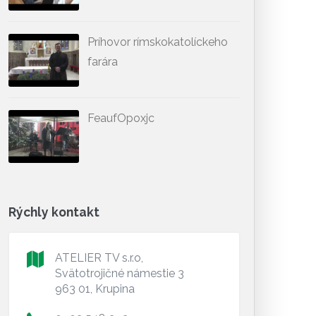
Príhovor rímskokatolíckeho
farára
FeaufOpoxjc
Rýchly kontakt
ATELIER TV s.r.o,
Svätotrojičné námestie 3
963 01, Krupina