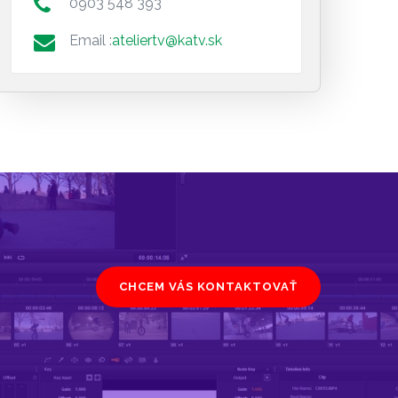
0903 548 393
Email :
ateliertv@katv.sk
CHCEM VÁS KONTAKTOVAŤ