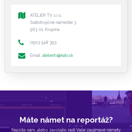
ATELIER TV s.r.o,
Svätotrojičné námestie 3
963 01, Krupina
0903 548 393
Email :
ateliertv@katv.sk
Máte námet na reportáž?
Napíšte nám, alebo zavolajte, radi Vaše zaujímavé námety