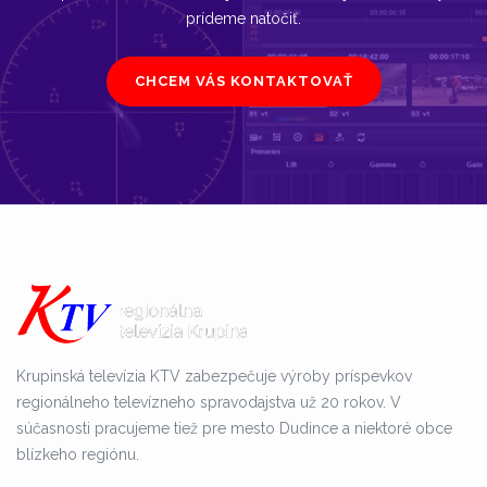
prídeme natočiť.
CHCEM VÁS KONTAKTOVAŤ
Krupinská televízia KTV zabezpečuje výroby príspevkov
regionálneho televízneho spravodajstva už 20 rokov. V
súčasnosti pracujeme tiež pre mesto Dudince a niektoré obce
blízkeho regiónu.