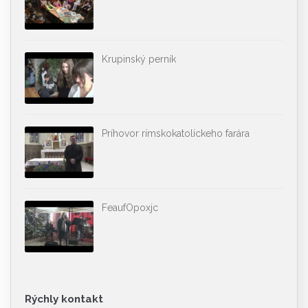
Krupinský perník
Príhovor rímskokatolíckeho farára
FeaufOpoxjc
Rýchly kontakt