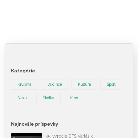
Kategórie
Krupina
Dudince
Kultúra
Šport
Škola
Škôlka
Kino
Najnovšie príspevky
45. výročie DFS Vartášik