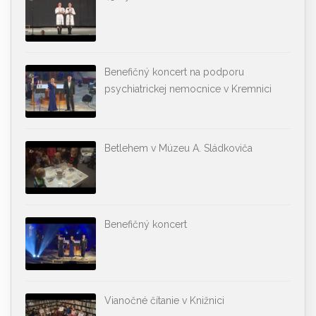
Benefičný koncert na podporu
psychiatrickej nemocnice v Kremnici
Betlehem v Múzeu A. Sládkoviča
Benefičný koncert
Vianočné čítanie v Knižnici