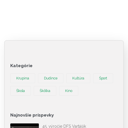
Kategórie
Krupina
Dudince
Kultúra
Šport
Škola
Škôlka
Kino
Najnovšie príspevky
45. výročie DFS Vartášik