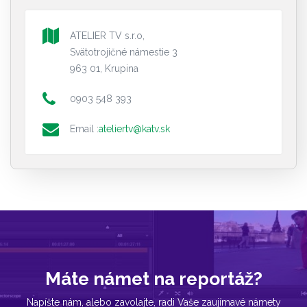
ATELIER TV s.r.o,
Svätotrojičné námestie 3
963 01, Krupina
0903 548 393
Email :
ateliertv@katv.sk
Máte námet na reportáž?
Napíšte nám, alebo zavolajte, radi Vaše zaujímavé námety