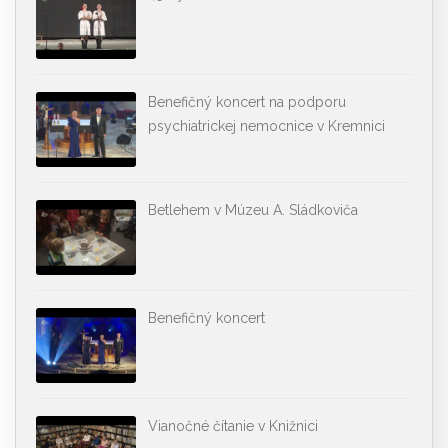
Benefičný koncert na podporu
psychiatrickej nemocnice v Kremnici
Betlehem v Múzeu A. Sládkoviča
Benefičný koncert
Vianočné čítanie v Knižnici