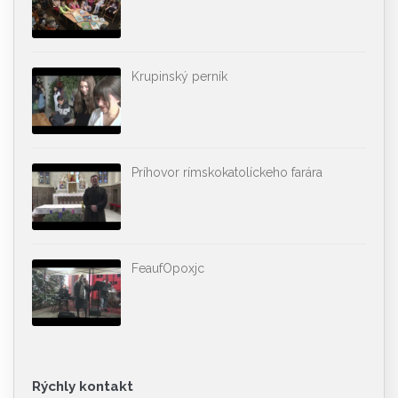
Krupinský perník
Príhovor rímskokatolíckeho farára
FeaufOpoxjc
Rýchly kontakt