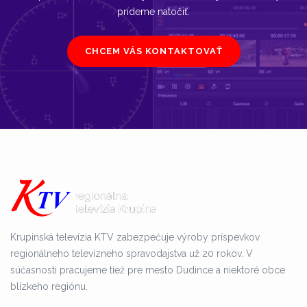
prídeme natočiť.
CHCEM VÁS KONTAKTOVAŤ
Krupinská televízia KTV zabezpečuje výroby príspevkov
regionálneho televízneho spravodajstva už 20 rokov. V
súčasnosti pracujeme tiež pre mesto Dudince a niektoré obce
blízkeho regiónu.