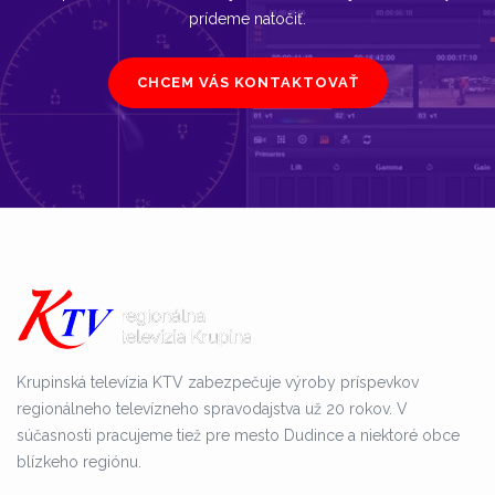
prídeme natočiť.
CHCEM VÁS KONTAKTOVAŤ
Krupinská televízia KTV zabezpečuje výroby príspevkov
regionálneho televízneho spravodajstva už 20 rokov. V
súčasnosti pracujeme tiež pre mesto Dudince a niektoré obce
blízkeho regiónu.