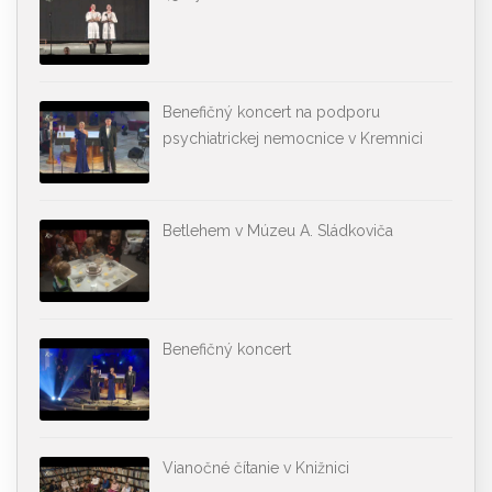
Benefičný koncert na podporu
psychiatrickej nemocnice v Kremnici
Betlehem v Múzeu A. Sládkoviča
Benefičný koncert
Vianočné čítanie v Knižnici