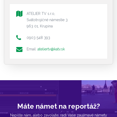
ATELIER TV s.r.o,
Svätotrojičné námestie 3
963 01, Krupina
0903 548 393
Email :
ateliertv@katv.sk
Máte námet na reportáž?
Napíšte nám, alebo zavolajte, radi Vaše zaujímavé námety