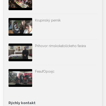
Krupinský perník
Príhovor rímskokatolíckeho farára
FeaufOpoxjc
Rýchly kontakt