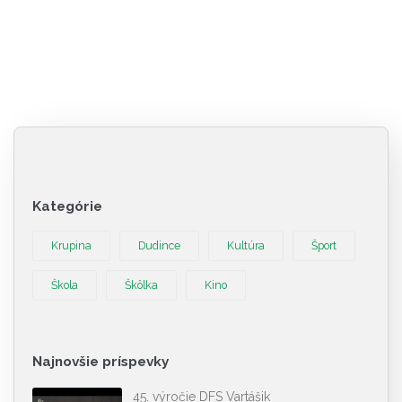
Kategórie
Krupina
Dudince
Kultúra
Šport
Škola
Škôlka
Kino
Najnovšie príspevky
45. výročie DFS Vartášik