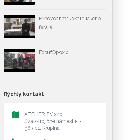
Príhovor rímskokatolíckeho
farára
FeaufOpoxjc
Rýchly kontakt
ATELIER TV s.r.o,
Svätotrojičné námestie 3
963 01, Krupina