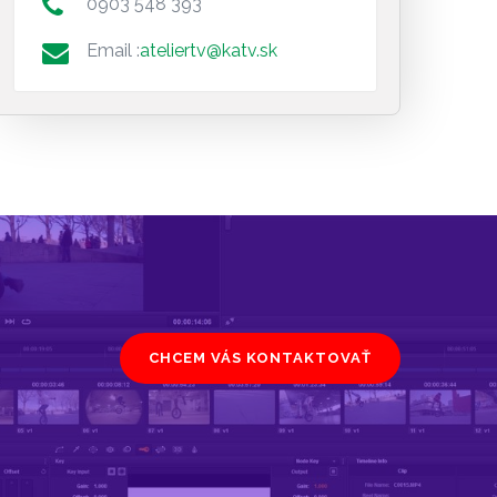
0903 548 393
Email :
ateliertv@katv.sk
CHCEM VÁS KONTAKTOVAŤ