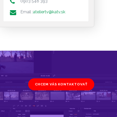
0903 548 393
Email :
ateliertv@katv.sk
CHCEM VÁS KONTAKTOVAŤ