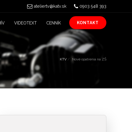
ateliertv@katv.sk
0903 548 393
KONTAKT
ÍV
VIDEOTEXT
CENNÍK
KTV
Nové opatrenia na ZŠ