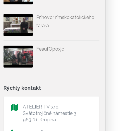
Príhovor rímskokatolíckeho
farára
FeaufOpoxjc
Rýchly kontakt
ATELIER TV s.r.o,
Svätotrojičné námestie 3
963 01, Krupina