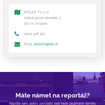
ATELIER TV s.r.o,
Svätotrojičné námestie 3
963 01, Krupina
0903 548 393
Email :
ateliertv@katv.sk
Máte námet na reportáž?
Napíšte nám, alebo zavolajte, radi Vaše zaujímavé námety