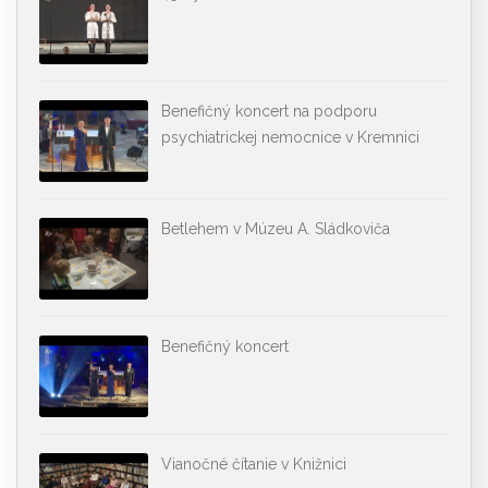
Benefičný koncert na podporu
psychiatrickej nemocnice v Kremnici
Betlehem v Múzeu A. Sládkoviča
Benefičný koncert
Vianočné čítanie v Knižnici