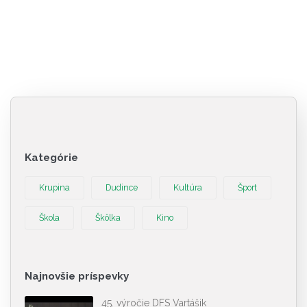
Kategórie
Krupina
Dudince
Kultúra
Šport
Škola
Škôlka
Kino
Najnovšie príspevky
45. výročie DFS Vartášik