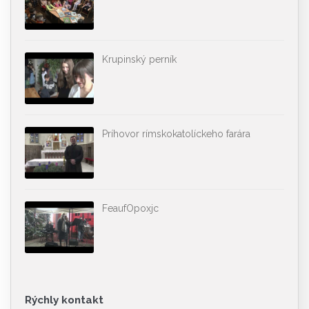
Krupinský perník
Príhovor rímskokatolíckeho farára
FeaufOpoxjc
Rýchly kontakt