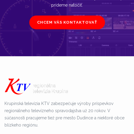
prídeme natočiť.
CHCEM VÁS KONTAKTOVAŤ
Krupinská televízia KTV zabezpečuje výroby príspevkov
regionálneho televízneho spravodajstva už 20 rokov. V
súčasnosti pracujeme tiež pre mesto Dudince a niektoré obce
blízkeho regiónu.