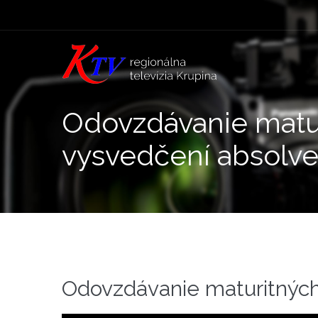
Odovzdávanie matu
vysvedčení absolv
Odovzdávanie maturitnýc