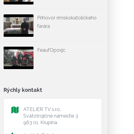
Príhovor rímskokatolíckeho
farára
FeaufOpoxjc
Rýchly kontakt
ATELIER TV s.r.o,
Svätotrojičné námestie 3
963 01, Krupina