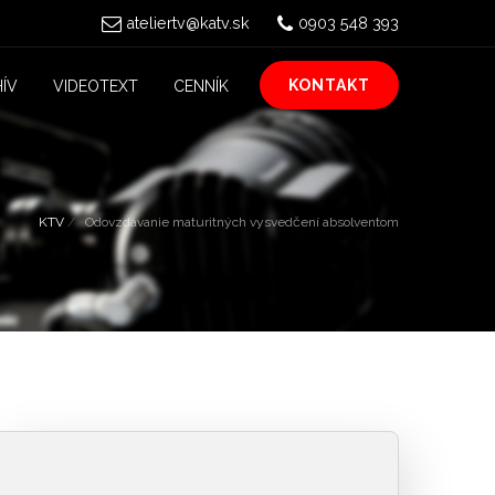
ateliertv@katv.sk
0903 548 393
KONTAKT
ÍV
VIDEOTEXT
CENNÍK
KTV
Odovzdávanie maturitných vysvedčení absolventom