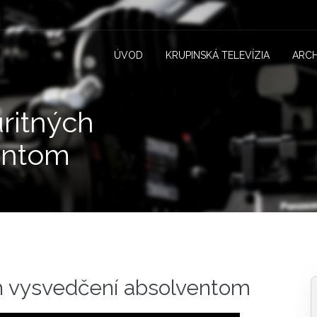
ÚVOD
KRUPINSKÁ TELEVÍZIA
ARCH
ritných
entom
h vysvedčení absolventom