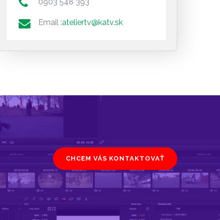
0903 548 393
Email :
ateliertv@katv.sk
CHCEM VÁS KONTAKTOVAŤ