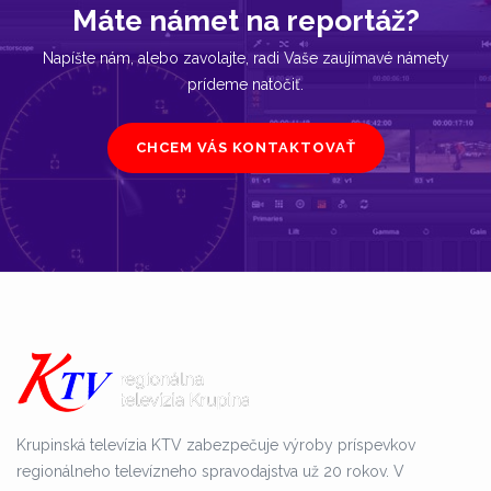
Máte námet na reportáž?
Napíšte nám, alebo zavolajte, radi Vaše zaujímavé námety
prídeme natočiť.
CHCEM VÁS KONTAKTOVAŤ
Krupinská televízia KTV zabezpečuje výroby príspevkov
regionálneho televízneho spravodajstva už 20 rokov. V