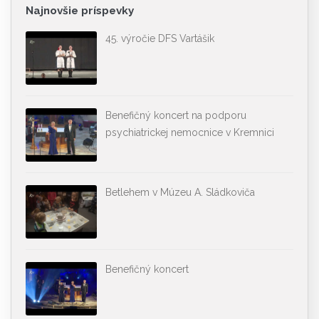
Najnovšie príspevky
45. výročie DFS Vartášik
Benefičný koncert na podporu
psychiatrickej nemocnice v Kremnici
Betlehem v Múzeu A. Sládkoviča
Benefičný koncert