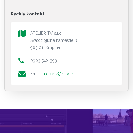
Rýchly kontakt
ATELIER TV s.r.o,
Svätotrojičné námestie 3
963 01, Krupina
0903 548 393
Email :
ateliertv@katv.sk