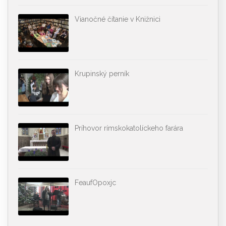
Vianočné čítanie v Knižnici
Krupinský perník
Príhovor rímskokatolíckeho farára
FeaufOpoxjc