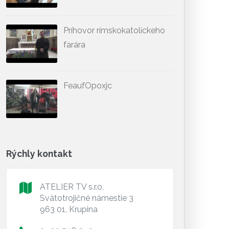
Príhovor rímskokatolíckeho
farára
FeaufOpoxjc
Rýchly kontakt
ATELIER TV s.r.o,
Svätotrojičné námestie 3
963 01, Krupina