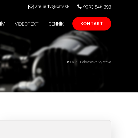
ateliertv@katv.sk
0903 548 393
KONTAKT
ÍV
VIDEOTEXT
CENNÍK
KTV
Poľovnícka výstava