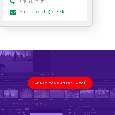
0903 548 393
Email :
ateliertv@katv.sk
CHCEM VÁS KONTAKTOVAŤ