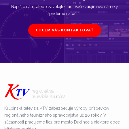
Napíšte nám, alebo zavolajte, radi Vaše zaujímavé námety
prídeme natočiť.
CHCEM VÁS KONTAKTOVAŤ
Krupinská televízia KTV zabezpečuje výroby príspevkov
regionálneho televízneho spravodajstva už 20 rokov. V
súčasnosti pracujeme tiež pre mesto Dudince a niektoré obce
blízkeho regiónu.