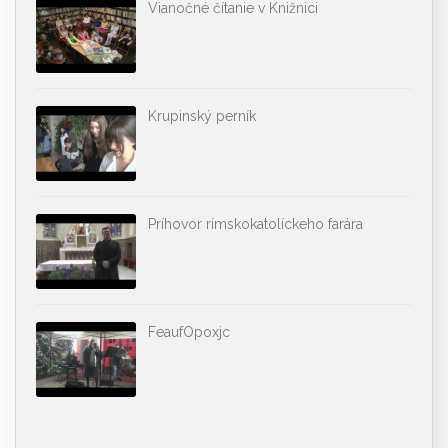
Vianočné čítanie v Knižnici
Krupinský perník
Príhovor rímskokatolíckeho farára
FeaufOpoxjc