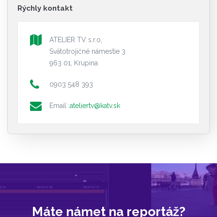
Rýchly kontakt
ATELIER TV s.r.o,
Svätotrojičné námestie 3
963 01, Krupina
0903 548 393
Email :
ateliertv@katv.sk
Máte námet na reportáž?