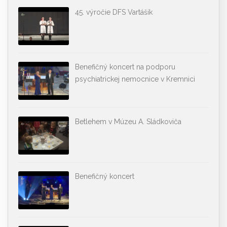
45. výročie DFS Vartášik
Benefičný koncert na podporu
psychiatrickej nemocnice v Kremnici
Betlehem v Múzeu A. Sládkoviča
Benefičný koncert