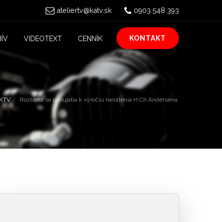
ateliertv@katv.sk
0903 548 393
KONTAKT
ÍV
VIDEOTEXT
CENNÍK
KTV
Rozbehli sa podujatia k výročiu narodenia H.Ch.Andersena.