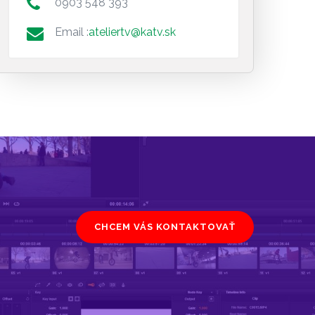
0903 548 393
Email :
ateliertv@katv.sk
CHCEM VÁS KONTAKTOVAŤ