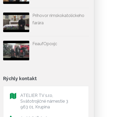
Príhovor rímskokatolíckeho
farára
FeaufOpoxjc
Rýchly kontakt
ATELIER TV s.r.o,
Svätotrojičné námestie 3
963 01, Krupina