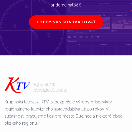
prídeme natočiť.
CHCEM VÁS KONTAKTOVAŤ
Krupinská televízia KTV zabezpečuje výroby príspevkov
regionálneho televízneho spravodajstva už 20 rokov. V
súčasnosti pracujeme tiež pre mesto Dudince a niektoré obce
blízkeho regiónu.