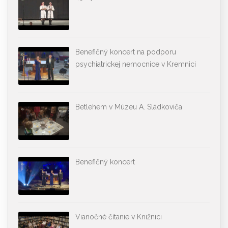
Benefičný koncert na podporu
psychiatrickej nemocnice v Kremnici
Betlehem v Múzeu A. Sládkoviča
Benefičný koncert
Vianočné čítanie v Knižnici