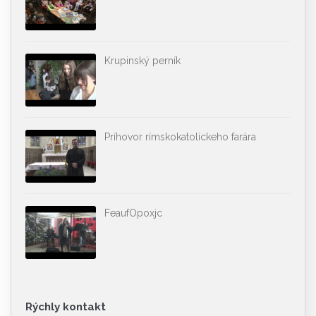
Krupinský perník
Príhovor rímskokatolíckeho farára
FeaufOpoxjc
Rýchly kontakt