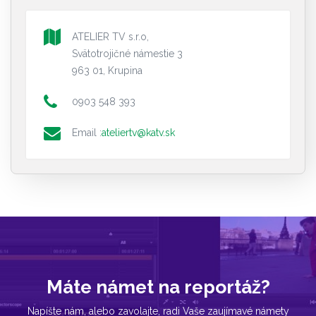
ATELIER TV s.r.o,
Svätotrojičné námestie 3
963 01, Krupina
0903 548 393
Email :
ateliertv@katv.sk
Máte námet na reportáž?
Napíšte nám, alebo zavolajte, radi Vaše zaujímavé námety