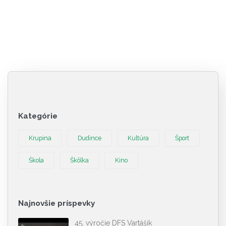
Kategórie
Krupina
Dudince
Kultúra
Šport
Škola
Škôlka
Kino
Najnovšie príspevky
45. výročie DFS Vartášik