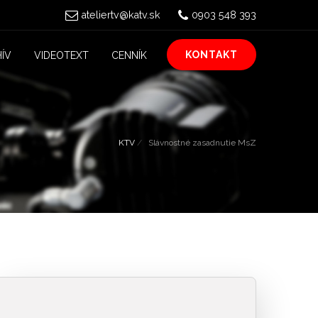
ateliertv@katv.sk
0903 548 393
KONTAKT
ÍV
VIDEOTEXT
CENNÍK
KTV
Slávnostné zasadnutie MsZ