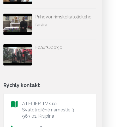
Príhovor rímskokatolíckeho
farára
FeaufOpoxjc
Rýchly kontakt
ATELIER TV s.r.o,
Svätotrojičné námestie 3
963 01, Krupina