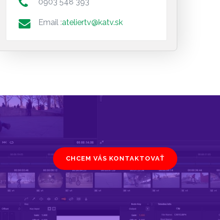
0903 548 393
Email :
ateliertv@katv.sk
CHCEM VÁS KONTAKTOVAŤ