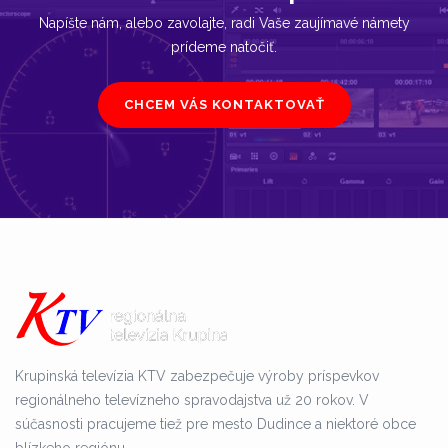
Napíšte nám, alebo zavolajte, radi Vaše zaujímavé námety
prídeme natočiť.
CHCEM VÁS KONTAKTOVAŤ
Krupinská televízia KTV zabezpečuje výroby príspevkov
regionálneho televízneho spravodajstva už 20 rokov. V
súčasnosti pracujeme tiež pre mesto Dudince a niektoré obce
blízkeho regiónu.