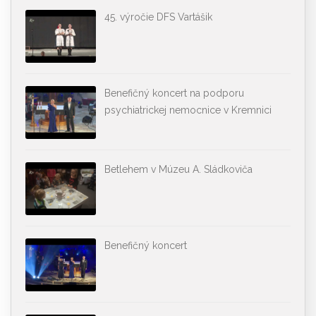
45. výročie DFS Vartášik
Benefičný koncert na podporu
psychiatrickej nemocnice v Kremnici
Betlehem v Múzeu A. Sládkoviča
Benefičný koncert