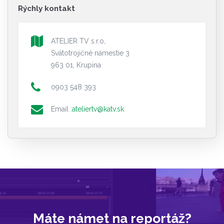
Rýchly kontakt
ATELIER TV s.r.o,
Svätotrojičné námestie 3
963 01, Krupina
0903 548 393
Email :
ateliertv@katv.sk
Máte námet na reportáž?