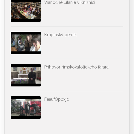
Vianočné čítanie v Knižnici
Krupinský perník
Príhovor rímskokatolíckeho farára
FeaufOpoxjc