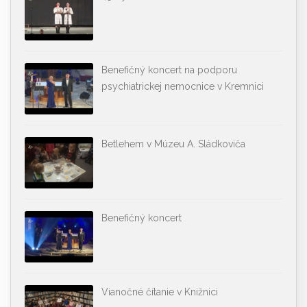
Benefičný koncert na podporu
psychiatrickej nemocnice v Kremnici
Betlehem v Múzeu A. Sládkoviča
Benefičný koncert
Vianočné čítanie v Knižnici