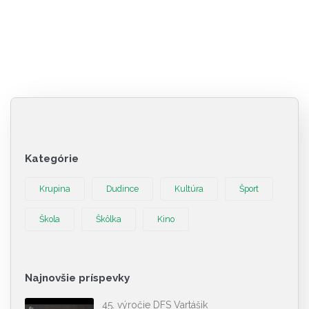
Kategórie
Krupina
Dudince
Kultúra
Šport
Škola
Škôlka
Kino
Najnovšie príspevky
45. výročie DFS Vartášik