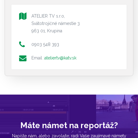
ATELIER TV s.r.o,
Svätotrojičné námestie 3
963 01, Krupina
0903 548 393
Email :
ateliertv@katv.sk
Máte námet na reportáž?
Napíšte nám, alebo zavolajte, radi Vaše zaujímavé námety