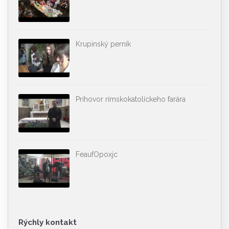
Krupinský perník
Príhovor rímskokatolíckeho farára
FeaufOpoxjc
Rýchly kontakt