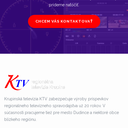
prídeme natočiť.
CHCEM VÁS KONTAKTOVAŤ
Krupinská televízia KTV zabezpečuje výroby príspevkov
regionálneho televízneho spravodajstva už 20 rokov. V
súčasnosti pracujeme tiež pre mesto Dudince a niektoré obce
blízkeho regiónu.