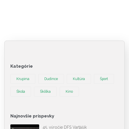
Kategórie
Krupina
Dudince
Kultúra
Šport
Škola
Škôlka
Kino
Najnovšie príspevky
45. výročie DFS Vartášik