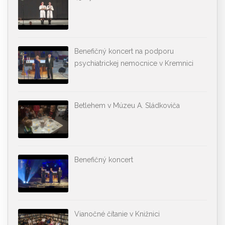
Benefičný koncert na podporu
psychiatrickej nemocnice v Kremnici
Betlehem v Múzeu A. Sládkoviča
Benefičný koncert
Vianočné čítanie v Knižnici