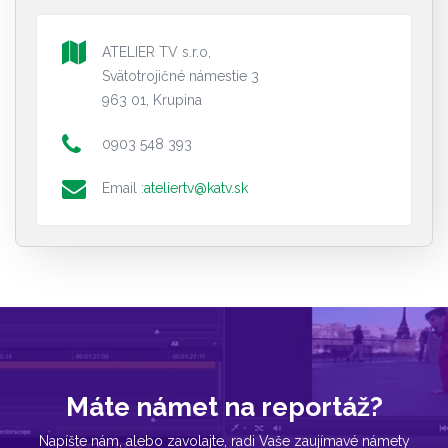
ATELIER TV s.r.o,
Svätotrojičné námestie 3
963 01, Krupina
0903 548 393
Email :
ateliertv@katv.sk
Máte námet na reportáž?
Napíšte nám, alebo zavolajte, radi Vaše zaujímavé námety