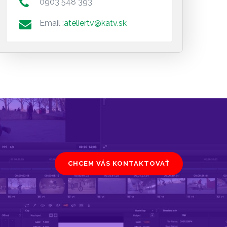
0903 548 393
Email :
ateliertv@katv.sk
CHCEM VÁS KONTAKTOVAŤ