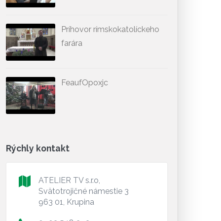
Príhovor rímskokatolíckeho
farára
FeaufOpoxjc
Rýchly kontakt
ATELIER TV s.r.o,
Svätotrojičné námestie 3
963 01, Krupina