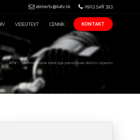
ateliertv@katv.sk
0903 548 393
KONTAKT
ÍV
VIDEOTEXT
CENNÍK
KTV
Stolnotenisová tretia liga pokračovala ďalšími zápasmi