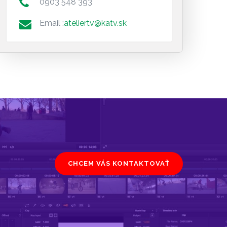
0903 548 393
Email :
ateliertv@katv.sk
CHCEM VÁS KONTAKTOVAŤ