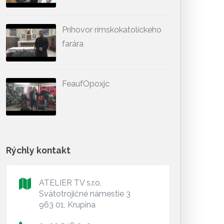
Príhovor rímskokatolíckeho
farára
FeaufOpoxjc
Rýchly kontakt
ATELIER TV s.r.o,
Svätotrojičné námestie 3
963 01, Krupina