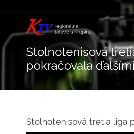
Stolnotenisová treti
pokračovala ďalším
Stolnotenisová tretia liga