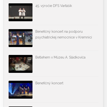
45. výročie DFS Vartášik
Benefičný koncert na podporu
psychiatrickej nemocnice v Kremnici
Betlehem v Múzeu A. Sládkoviča
Benefičný koncert