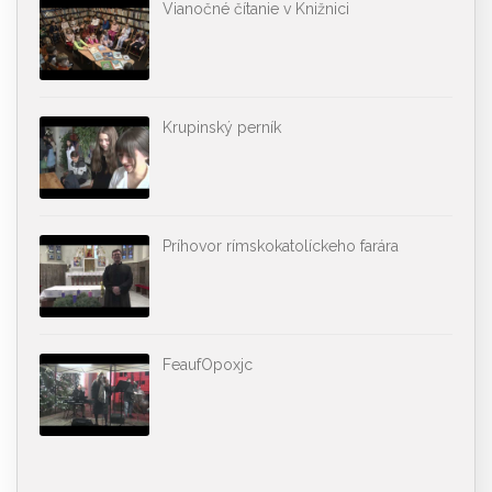
Vianočné čítanie v Knižnici
Krupinský perník
Príhovor rímskokatolíckeho farára
FeaufOpoxjc