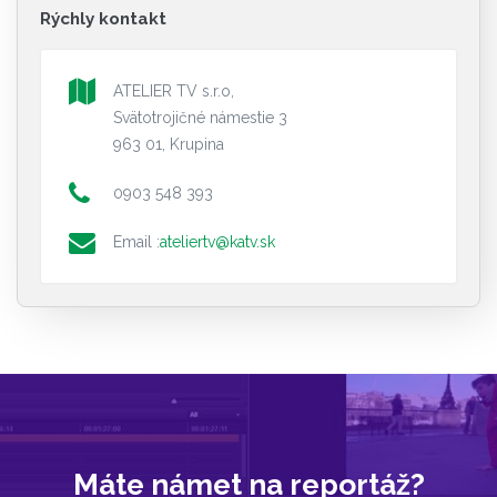
Rýchly kontakt
ATELIER TV s.r.o,
Svätotrojičné námestie 3
963 01, Krupina
0903 548 393
Email :
ateliertv@katv.sk
Máte námet na reportáž?