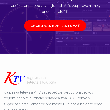
Napíšte nám, alebo zavolajte, radi Vaše zaujímavé námety
prídeme natočiť.
CHCEM VÁS KONTAKTOVAŤ
Krupinská televízia KTV zabezpečuje výroby príspevkov
regionálneho televízneho spravodajstva už 20 rokov. V
súčasnosti pracujeme tiež pre mesto Dudince a niektoré obce
blízkeho regiónu.