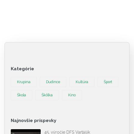
Kategórie
Krupina
Dudince
Kultúra
Šport
Škola
Škôlka
Kino
Najnovšie príspevky
45. výročie DFS Vartášik