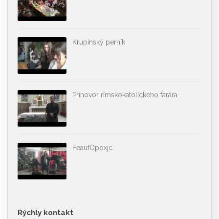
Krupinský perník
Príhovor rímskokatolíckeho farára
FeaufOpoxjc
Rýchly kontakt