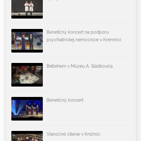
Benefičný koncert na podporu
psychiatrickej nemocnice v Kremnici
Betlehem v Múzeu A. Sládkoviča
Benefičný koncert
Vianočné čítanie v Knižnici