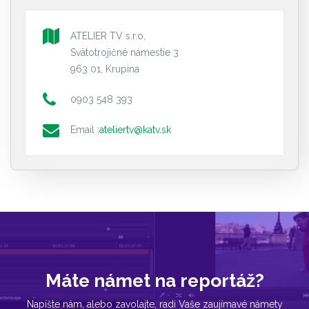
ATELIER TV s.r.o,
Svätotrojičné námestie 3
963 01, Krupina
0903 548 393
Email :
ateliertv@katv.sk
Máte námet na reportáž?
Napíšte nám, alebo zavolajte, radi Vaše zaujímavé námety