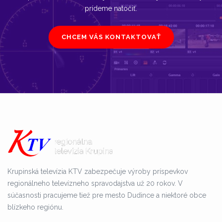
prídeme natočiť.
CHCEM VÁS KONTAKTOVAŤ
Krupinská televízia KTV zabezpečuje výroby príspevkov
regionálneho televízneho spravodajstva už 20 rokov. V
súčasnosti pracujeme tiež pre mesto Dudince a niektoré obce
blízkeho regiónu.